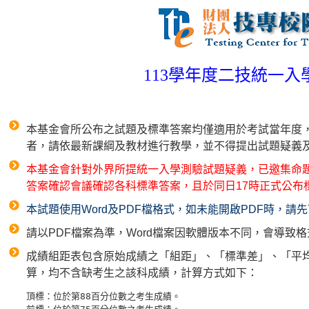
113學年度二技統一
本基金會所公布之試題及標準答案均僅適用於考試當年度
者，請依最新課綱及教材進行教學，並不得提出試題疑義
本基金會針對外界所提統一入學測驗試題疑義，已邀集命題
答案確認會議確認各科標準答案，且於同日17時正式公布
本試題使用Word及PDF檔格式，如未能開啟PDF時，
請以PDF檔案為準，Word檔案因軟體版本不同，會導致
成績組距表包含原始成績之「組距」、「標準差」、「平
算，均不含缺考生之該科成績，計算方式如下：
頂標：位於第88百分位數之考生成績。
