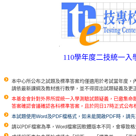
110學年度二技統一
本中心所公布之試題及標準答案均僅適用於考試當年度，
請依最新課綱及教材進行教學，並不得提出試題疑義及更
本基金會針對外界所提統一入學測驗試題疑義，已邀集命題
答案確認會議確認各科標準答案，且於同日17時正式公布
本試題使用Word及PDF檔格式，如未能開啟PDF時，
請以PDF檔案為準，Word檔案因軟體版本不同，會導致